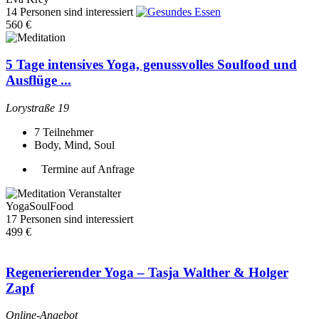
14 Personen sind interessiert
560 €
5 Tage intensives Yoga, genussvolles Soulfood und
Ausflüge ...
Lorystraße 19
7
Teilnehmer
Body, Mind, Soul
Termine auf Anfrage
Veranstalter
YogaSoulFood
17 Personen sind interessiert
499 €
Regenerierender Yoga – Tasja Walther & Holger
Zapf
Online-Angebot