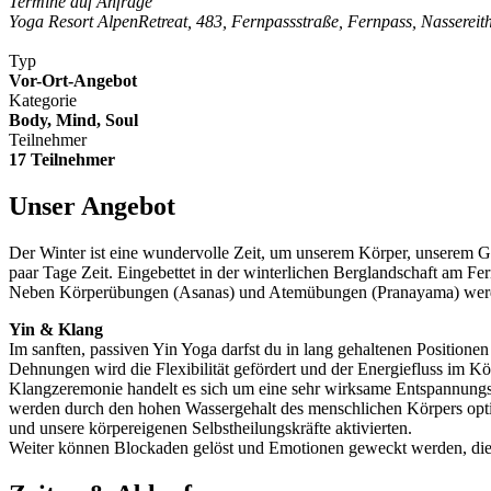
Termine auf Anfrage
Yoga Resort AlpenRetreat, 483, Fernpassstraße, Fernpass, Nassereith,
Typ
Vor-Ort-Angebot
Kategorie
Body, Mind, Soul
Teilnehmer
17 Teilnehmer
Unser Angebot
Der Winter ist eine wundervolle Zeit, um unserem Körper, unserem G
paar Tage Zeit. Eingebettet in der winterlichen Berglandschaft am Fe
Neben Körperübungen (Asanas) und Atemübungen (Pranayama) werde
Yin & Klang
Im sanften, passiven Yin Yoga darfst du in lang gehaltenen Position
Dehnungen wird die Flexibilität gefördert und der Energiefluss im K
Klangzeremonie handelt es sich um eine sehr wirksame Entspannungs
werden durch den hohen Wassergehalt des menschlichen Körpers opti
und unsere körpereigenen Selbstheilungskräfte aktivierten.
Weiter können Blockaden gelöst und Emotionen geweckt werden, die 