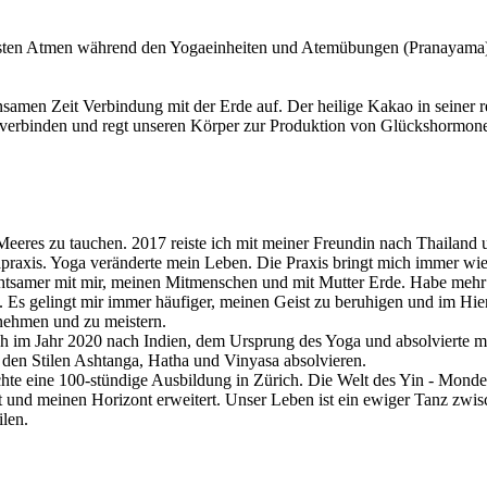
sten Atmen während den Yogaeinheiten und Atemübungen (Pranayama) b
amen Zeit Verbindung mit der Erde auf. Der heilige Kakao in seiner r
 verbinden und regt unseren Körper zur Produktion von Glückshormon
 Meeres zu tauchen. 2017 reiste ich mit meiner Freundin nach Thailand
praxis. Yoga veränderte mein Leben. Die Praxis bringt mich immer wi
tsamer mit mir, meinen Mitmenschen und mit Mutter Erde. Habe mehr Se
e. Es gelingt mir immer häufiger, meinen Geist zu beruhigen und im Hier
nehmen und zu meistern.
te ich im Jahr 2020 nach Indien, dem Ursprung des Yoga und absolviert
n den Stilen Ashtanga, Hatha und Vinyasa absolvieren.
uchte eine 100-stündige Ausbildung in Zürich. Die Welt des Yin - Monde
hrt und meinen Horizont erweitert. Unser Leben ist ein ewiger Tanz zwi
ilen.