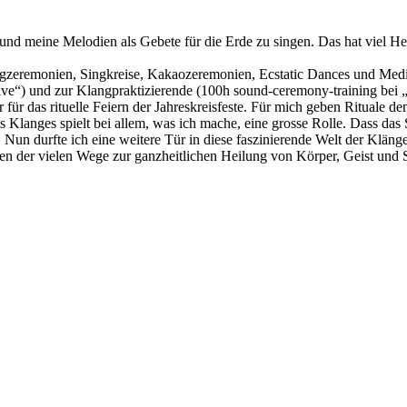
und meine Melodien als Gebete für die Erde zu singen. Das hat viel H
angzeremonien, Singkreise, Kakaozeremonien, Ecstatic Dances und Medi
ve“) und zur Klangpraktizierende (100h sound-ceremony-training bei „th
r für das rituelle Feiern der Jahreskreisfeste. Für mich geben Rituale 
langes spielt bei allem, was ich mache, eine grosse Rolle. Dass das Si
un durfte ich eine weitere Tür in diese faszinierende Welt der Kläng
nen der vielen Wege zur ganzheitlichen Heilung von Körper, Geist und 