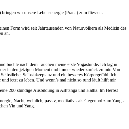
ringen wir unsere Lebensenergie (Prana) zum fliessen.
einen Form wird seit Jahrtausenden von Naturvölkern als Medizin des
en an.
 und buchte nach dem Tauchen meine erste Yogastunde. Ich lag in
eder in den jetzigen Moment und immer wieder zurück zu mir. Von
lbstliebe, Selbstakzeptanz und ein besseres Körpergefühl. Ich
 und jetzt zu leben. Und wenn’s mal nicht so rund läuft hilft mir
e meine 200-stündige Ausbildung in Ashtanga und Hatha. Im Herbst
nergie, Nacht, weiblich, passiv, meditativ - als Gegenpol zum Yang -
schen Yin und Yang.