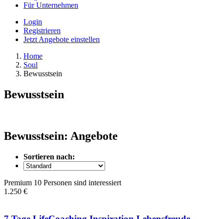
Für Unternehmen
Login
Registrieren
Jetzt Angebote einstellen
Home
Soul
Bewusstsein
Bewusstsein
Bewusstsein: Angebote
Sortieren nach:
Premium
10 Personen sind interessiert
1.250 €
7 Tage LifeCoaching Inspiration Lebensfreude