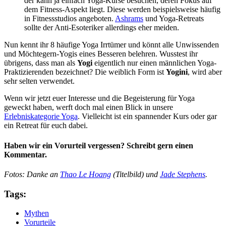
der kann ja einfach Yoga-Kurse besuchen, deren Fokus auf
dem Fitness-Aspekt liegt. Diese werden beispielsweise häufig
in Fitnessstudios angeboten.
Ashrams
und Yoga-Retreats
sollte der Anti-Esoteriker allerdings eher meiden.
Nun kennt ihr 8 häufige Yoga Irrtümer und könnt alle Unwissenden
und Möchtegern-Yogis eines Besseren belehren. Wusstest ihr
übrigens, dass man als
Yogi
eigentlich nur einen männlichen Yoga-
Praktizierenden bezeichnet? Die weiblich Form ist
Yogini
, wird aber
sehr selten verwendet.
Wenn wir jetzt euer Interesse und die Begeisterung für Yoga
geweckt haben, werft doch mal einen Blick in unsere
Erlebniskategorie Yoga
. Vielleicht ist ein spannender Kurs oder gar
ein Retreat für euch dabei.
Haben wir ein Vorurteil vergessen? Schreibt gern einen
Kommentar.
Fotos: Danke an
Thao Le Hoang
(Titelbild)
und
Jade Stephens
.
Tags:
Mythen
Vorurteile