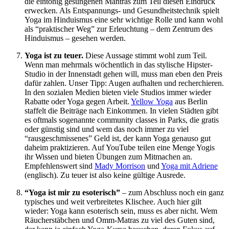
die eintönig gesungenen Mantras zum Teil diesen Eindruck
erwecken. Als Entspannungs- und Gesundheitstechnik spielt
Yoga im Hinduismus eine sehr wichtige Rolle und kann wohl
als “praktischer Weg” zur Erleuchtung – dem Zentrum des
Hinduismus – gesehen werden.
Yoga ist zu teuer.
Diese Aussage stimmt wohl zum Teil.
Wenn man mehrmals wöchentlich in das stylische Hipster-
Studio in der Innenstadt gehen will, muss man eben den Preis
dafür zahlen. Unser Tipp: Augen aufhalten und recherchieren.
In den sozialen Medien bieten viele Studios immer wieder
Rabatte oder Yoga gegen Arbeit.
Yellow Yoga
aus Berlin
staffelt die Beiträge nach Einkommen. In vielen Städten gibt
es oftmals sogenannte community classes in Parks, die gratis
oder günstig sind und wem das noch immer zu viel
“rausgeschmissenes” Geld ist, der kann Yoga genauso gut
daheim praktizieren. Auf YouTube teilen eine Menge Yogis
ihr Wissen und bieten Übungen zum Mitmachen an.
Empfehlenswert sind
Mady Morrison
und
Yoga mit Adriene
(englisch). Zu teuer ist also keine gültige Ausrede.
“Yoga ist mir zu esoterisch”
– zum Abschluss noch ein ganz
typisches und weit verbreitetes Klischee. Auch hier gilt
wieder: Yoga kann esoterisch sein, muss es aber nicht. Wem
Räucherstäbchen und Omm-Matras zu viel des Guten sind,