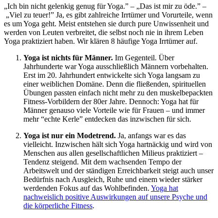
„Ich bin nicht gelenkig genug für Yoga.” – „Das ist mir zu öde.” –
„Viel zu teuer!” Ja, es gibt zahlreiche Irrtümer und Vorurteile, wenn
es um Yoga geht. Meist entstehen sie durch pure Unwissenheit und
werden von Leuten verbreitet, die selbst noch nie in ihrem Leben
Yoga praktiziert haben. Wir klären 8 häufige Yoga Irrtümer auf.
Yoga ist nichts für Männer.
Im Gegenteil. Über
Jahrhunderte war Yoga ausschließlich Männern vorbehalten.
Erst im 20. Jahrhundert entwickelte sich Yoga langsam zu
einer weiblichen Domäne. Denn die fließenden, spirituellen
Übungen passten einfach nicht mehr zu den muskelbepackten
Fitness-Vorbildern der 80er Jahre. Dennoch: Yoga hat für
Männer genauso viele Vorteile wie für Frauen – und immer
mehr “echte Kerle” entdecken das inzwischen für sich.
Yoga ist nur ein Modetrend.
Ja, anfangs war es das
vielleicht. Inzwischen hält sich Yoga hartnäckig und wird von
Menschen aus allen gesellschaftlichen Milieus praktiziert –
Tendenz steigend. Mit dem wachsenden Tempo der
Arbeitswelt und der ständigen Erreichbarkeit steigt auch unser
Bedürfnis nach Ausgleich, Ruhe und einem wieder stärker
werdenden Fokus auf das Wohlbefinden.
Yoga hat
nachweislich positive Auswirkungen auf unsere Psyche und
die körperliche Fitness
.