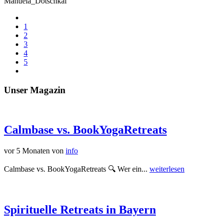
Manuela_Dotschkal
1
2
3
4
5
Unser Magazin
Calmbase vs. BookYogaRetreats
vor 5 Monaten
von
info
Calmbase vs. BookYogaRetreats 🔍 Wer ein...
weiterlesen
Spirituelle Retreats in Bayern