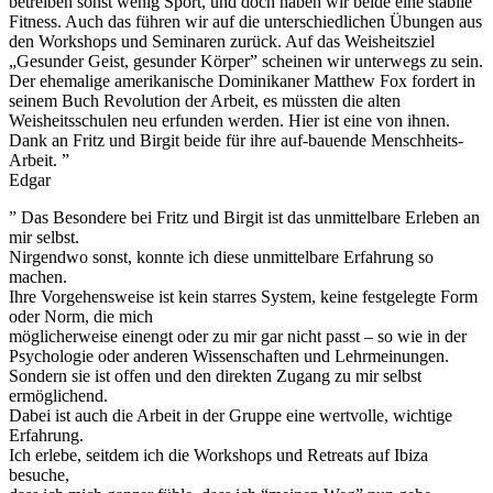
betreiben sonst wenig Sport, und doch haben wir beide eine stabile
Fitness. Auch das führen wir auf die unterschiedlichen Übungen aus
den Workshops und Seminaren zurück. Auf das Weisheitsziel
„Gesunder Geist, gesunder Körper” scheinen wir unterwegs zu sein.
Der ehemalige amerikanische Dominikaner Matthew Fox fordert in
seinem Buch Revolution der Arbeit, es müssten die alten
Weisheitsschulen neu erfunden werden. Hier ist eine von ihnen.
Dank an Fritz und Birgit beide für ihre auf-bauende Menschheits-
Arbeit. ”
Edgar
” Das Besondere bei Fritz und Birgit ist das unmittelbare Erleben an
mir selbst.
Nirgendwo sonst, konnte ich diese unmittelbare Erfahrung so
machen.
Ihre Vorgehensweise ist kein starres System, keine festgelegte Form
oder Norm, die mich
möglicherweise einengt oder zu mir gar nicht passt – so wie in der
Psychologie oder anderen Wissenschaften und Lehrmeinungen.
Sondern sie ist offen und den direkten Zugang zu mir selbst
ermöglichend.
Dabei ist auch die Arbeit in der Gruppe eine wertvolle, wichtige
Erfahrung.
Ich erlebe, seitdem ich die Workshops und Retreats auf Ibiza
besuche,