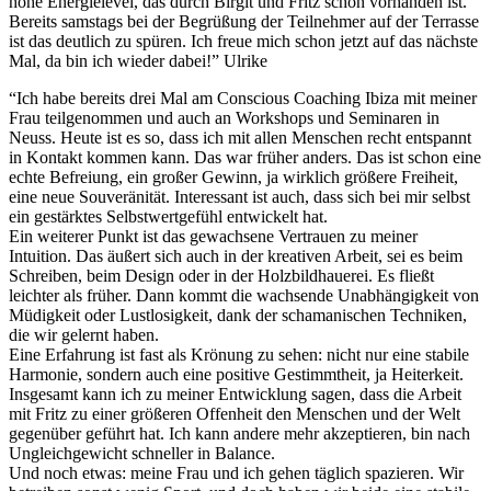
hohe Energielevel, das durch Birgit und Fritz schon vorhanden ist.
Bereits samstags bei der Begrüßung der Teilnehmer auf der Terrasse
ist das deutlich zu spüren. Ich freue mich schon jetzt auf das nächste
Mal, da bin ich wieder dabei!” Ulrike
“Ich habe bereits drei Mal am Conscious Coaching Ibiza mit meiner
Frau teilgenommen und auch an Workshops und Seminaren in
Neuss. Heute ist es so, dass ich mit allen Menschen recht entspannt
in Kontakt kommen kann. Das war früher anders. Das ist schon eine
echte Befreiung, ein großer Gewinn, ja wirklich größere Freiheit,
eine neue Souveränität. Interessant ist auch, dass sich bei mir selbst
ein gestärktes Selbstwertgefühl entwickelt hat.
Ein weiterer Punkt ist das gewachsene Vertrauen zu meiner
Intuition. Das äußert sich auch in der kreativen Arbeit, sei es beim
Schreiben, beim Design oder in der Holzbildhauerei. Es fließt
leichter als früher. Dann kommt die wachsende Unabhängigkeit von
Müdigkeit oder Lustlosigkeit, dank der schamanischen Techniken,
die wir gelernt haben.
Eine Erfahrung ist fast als Krönung zu sehen: nicht nur eine stabile
Harmonie, sondern auch eine positive Gestimmtheit, ja Heiterkeit.
Insgesamt kann ich zu meiner Entwicklung sagen, dass die Arbeit
mit Fritz zu einer größeren Offenheit den Menschen und der Welt
gegenüber geführt hat. Ich kann andere mehr akzeptieren, bin nach
Ungleichgewicht schneller in Balance.
Und noch etwas: meine Frau und ich gehen täglich spazieren. Wir