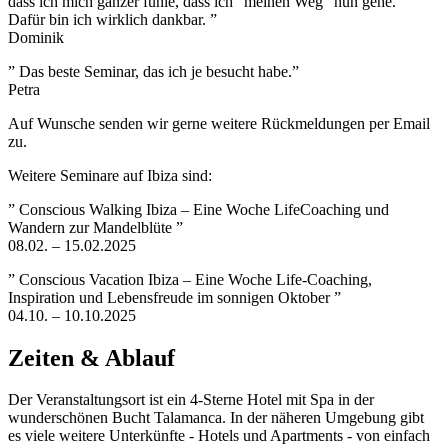
dass ich mich ganzer fühle, dass ich “meinen Weg” nun gehe.
Dafür bin ich wirklich dankbar. ”
Dominik
” Das beste Seminar, das ich je besucht habe.”
Petra
Auf Wunsche senden wir gerne weitere Rückmeldungen per Email
zu.
Weitere Seminare auf Ibiza sind:
” Conscious Walking Ibiza – Eine Woche LifeCoaching und
Wandern zur Mandelblüte ”
08.02. – 15.02.2025
” Conscious Vacation Ibiza – Eine Woche Life-Coaching,
Inspiration und Lebensfreude im sonnigen Oktober ”
04.10. – 10.10.2025
Zeiten & Ablauf
Der Veranstaltungsort ist ein 4-Sterne Hotel mit Spa in der
wunderschönen Bucht Talamanca. In der näheren Umgebung gibt
es viele weitere Unterkünfte - Hotels und Apartments - von einfach