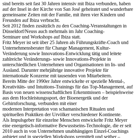
sind bereits seit fast 30 Jahren intensiv mit Ibiza verbunden, haben
auf der Insel in der Kirche von San José geheiratet und wunderbare
gemeinsame Zeiten mit der Familie, mit ihren vier Kindern und
Freunden auf Ibiza verbracht.
Seit 2012 finden zusätzlich zu den Coaching-Veranstaltungen in
Düsseldorf/Neuss auch mehrmals im Jahr Coaching-
Seminare und Workshops auf Ibiza statt.
Fritz Meyer ist seit über 25 Jahren als Führungskräfte-Coach und
Unternehmensberater für Change Management, Kultur-
Veränderung sowie Innovations-Entwicklung tätig und leitete
zahlreiche Veränderungs- sowie Innovations-Projekte in
unterschiedlichen Unternehmen und Organisationen im In- und
Ausland. Darunter mehrjährige innovative Projekte für
internationale Konzerne mit tausenden von Mitarbeitern.
Bereits Mitte der 1990er Jahre entwickelte er spezielle Mental-,
Kreativitäts- und Intuitions-Trainings für das Top-Management, auf
Basis von neuen wissenschaftlichen Erkenntnissen – beispielsweise
aus dem Hochleistungssport, der Bioenergetik und der
Gehirnforschung, verbunden mit einer
modernen Interpretation von schamanischen Ritualen und
spirituellen Praktiken der Urvölker verschiedener Kontinente.
Als Impulsgeber für einzelne Menschen entwickelte Fritz Meyer
eine energetisch-informative Bewusstseins-Technologie, die er seit
2010 auch in von Unternehmen unabhängigen Einzel-Coachings
anbietet und in speziellen Workshops vermittelt und seither –