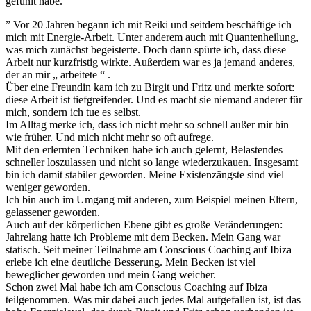
gefühlt habe.”
” Vor 20 Jahren begann ich mit Reiki und seitdem beschäftige ich
mich mit Energie-Arbeit. Unter anderem auch mit Quantenheilung,
was mich zunächst begeisterte. Doch dann spürte ich, dass diese
Arbeit nur kurzfristig wirkte. Außerdem war es ja jemand anderes,
der an mir „ arbeitete “ .
Über eine Freundin kam ich zu Birgit und Fritz und merkte sofort:
diese Arbeit ist tiefgreifender. Und es macht sie niemand anderer für
mich, sondern ich tue es selbst.
Im Alltag merke ich, dass ich nicht mehr so schnell außer mir bin
wie früher. Und mich nicht mehr so oft aufrege.
Mit den erlernten Techniken habe ich auch gelernt, Belastendes
schneller loszulassen und nicht so lange wiederzukauen. Insgesamt
bin ich damit stabiler geworden. Meine Existenzängste sind viel
weniger geworden.
Ich bin auch im Umgang mit anderen, zum Beispiel meinen Eltern,
gelassener geworden.
Auch auf der körperlichen Ebene gibt es große Veränderungen:
Jahrelang hatte ich Probleme mit dem Becken. Mein Gang war
statisch. Seit meiner Teilnahme am Conscious Coaching auf Ibiza
erlebe ich eine deutliche Besserung. Mein Becken ist viel
beweglicher geworden und mein Gang weicher.
Schon zwei Mal habe ich am Conscious Coaching auf Ibiza
teilgenommen. Was mir dabei auch jedes Mal aufgefallen ist, ist das