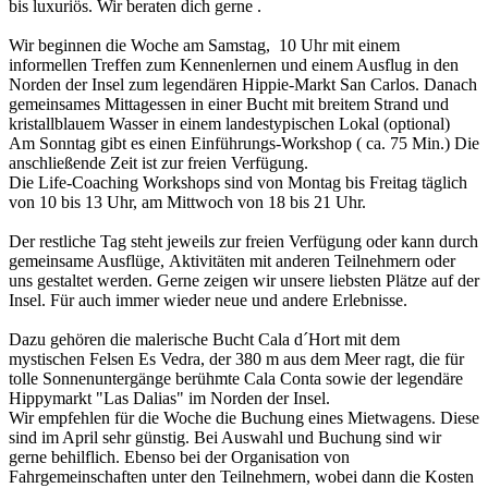
bis luxuriös. Wir beraten dich gerne .
Wir beginnen die Woche am Samstag, 10 Uhr mit einem
informellen Treffen zum Kennenlernen und einem Ausflug in den
Norden der Insel zum legendären Hippie-Markt San Carlos. Danach
gemeinsames Mittagessen in einer Bucht mit breitem Strand und
kristallblauem Wasser in einem landestypischen Lokal (optional)
Am Sonntag gibt es einen Einführungs-Workshop ( ca. 75 Min.) Die
anschließende Zeit ist zur freien Verfügung.
Die Life-Coaching Workshops sind von Montag bis Freitag täglich
von 10 bis 13 Uhr, am Mittwoch von 18 bis 21 Uhr.
Der restliche Tag steht jeweils zur freien Verfügung oder kann durch
gemeinsame Ausflüge, Aktivitäten mit anderen Teilnehmern oder
uns gestaltet werden. Gerne zeigen wir unsere liebsten Plätze auf der
Insel. Für auch immer wieder neue und andere Erlebnisse.
Dazu gehören die malerische Bucht Cala d´Hort mit dem
mystischen Felsen Es Vedra, der 380 m aus dem Meer ragt, die für
tolle Sonnenuntergänge berühmte Cala Conta sowie der legendäre
Hippymarkt "Las Dalias" im Norden der Insel.
Wir empfehlen für die Woche die Buchung eines Mietwagens. Diese
sind im April sehr günstig. Bei Auswahl und Buchung sind wir
gerne behilflich. Ebenso bei der Organisation von
Fahrgemeinschaften unter den Teilnehmern, wobei dann die Kosten