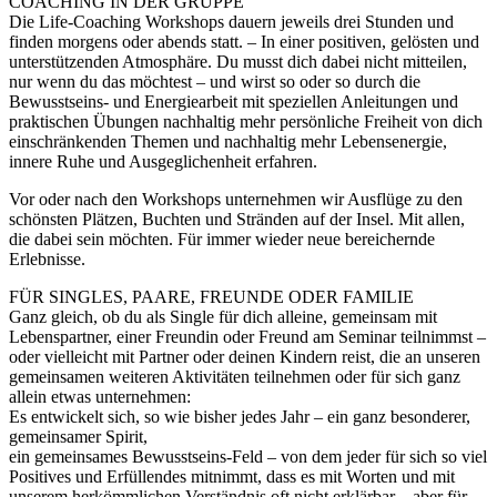
COACHING IN DER GRUPPE
Die Life-Coaching Workshops dauern jeweils drei Stunden und
finden morgens oder abends statt. – In einer positiven, gelösten und
unterstützenden Atmosphäre. Du musst dich dabei nicht mitteilen,
nur wenn du das möchtest – und wirst so oder so durch die
Bewusstseins- und Energiearbeit mit speziellen Anleitungen und
praktischen Übungen nachhaltig mehr persönliche Freiheit von dich
einschränkenden Themen und nachhaltig mehr Lebensenergie,
innere Ruhe und Ausgeglichenheit erfahren.
Vor oder nach den Workshops unternehmen wir Ausflüge zu den
schönsten Plätzen, Buchten und Stränden auf der Insel. Mit allen,
die dabei sein möchten. Für immer wieder neue bereichernde
Erlebnisse.
FÜR SINGLES, PAARE, FREUNDE ODER FAMILIE
Ganz gleich, ob du als Single für dich alleine, gemeinsam mit
Lebenspartner, einer Freundin oder Freund am Seminar teilnimmst –
oder vielleicht mit Partner oder deinen Kindern reist, die an unseren
gemeinsamen weiteren Aktivitäten teilnehmen oder für sich ganz
allein etwas unternehmen:
Es entwickelt sich, so wie bisher jedes Jahr – ein ganz besonderer,
gemeinsamer Spirit,
ein gemeinsames Bewusstseins-Feld – von dem jeder für sich so viel
Positives und Erfüllendes mitnimmt, dass es mit Worten und mit
unserem herkömmlichen Verständnis oft nicht erklärbar – aber für