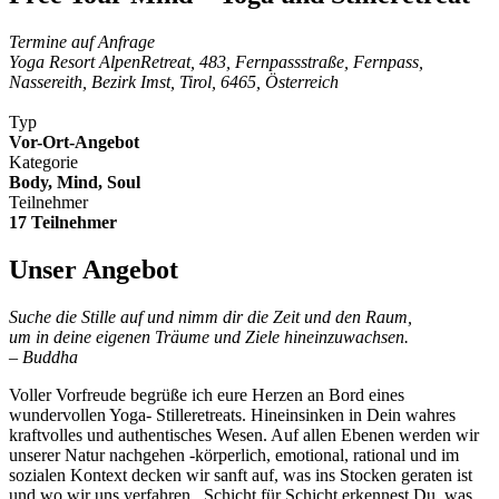
Termine auf Anfrage
Yoga Resort AlpenRetreat, 483, Fernpassstraße, Fernpass,
Nassereith, Bezirk Imst, Tirol, 6465, Österreich
Typ
Vor-Ort-Angebot
Kategorie
Body, Mind, Soul
Teilnehmer
17 Teilnehmer
Unser Angebot
Suche die Stille auf und nimm dir die Zeit und den Raum,
um in deine eigenen Träume und Ziele hineinzuwachsen.
– Buddha
Voller Vorfreude begrüße ich eure Herzen an Bord eines
wundervollen Yoga- Stilleretreats. Hineinsinken in Dein wahres
kraftvolles und authentisches Wesen. Auf allen Ebenen werden wir
unserer Natur nachgehen -körperlich, emotional, rational und im
sozialen Kontext decken wir sanft auf, was ins Stocken geraten ist
und wo wir uns verfahren. Schicht für Schicht erkennest Du, was