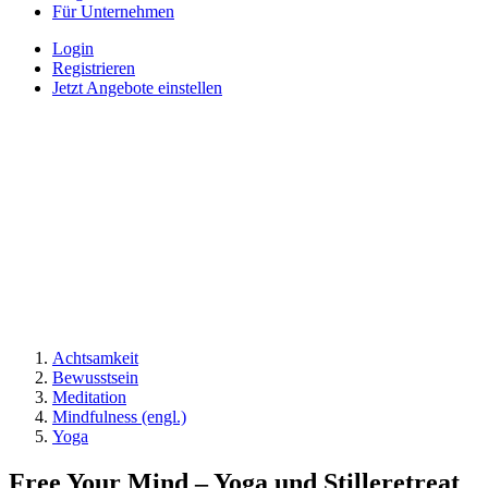
Für Unternehmen
Login
Registrieren
Jetzt Angebote einstellen
Achtsamkeit
Bewusstsein
Meditation
Mindfulness (engl.)
Yoga
Free Your Mind – Yoga und Stilleretreat