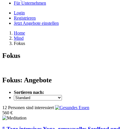
Für Unternehmen
Login
Registrieren
Jetzt Angebote einstellen
Home
Mind
Fokus
Fokus
Fokus: Angebote
Sortieren nach:
12 Personen sind interessiert
560 €
5 Tage intensives Yoga, genussvolles Soulfood und