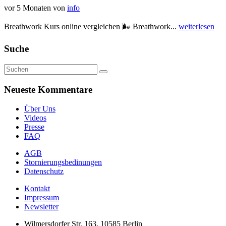
vor 5 Monaten
von
info
Breathwork Kurs online vergleichen 🌬️ Breathwork...
weiterlesen
Suche
Neueste Kommentare
Über Uns
Videos
Presse
FAQ
AGB
Stornierungsbedinungen
Datenschutz
Kontakt
Impressum
Newsletter
Wilmersdorfer Str. 163, 10585 Berlin