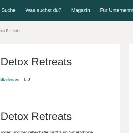
Suche
Was suchst du?
Magazin
Für Unterneh
etox Retreats
l Detox Retreats
hlbefinden
0
l Detox Retreats
gungen und der reflexhafte Griff zum Smartphone