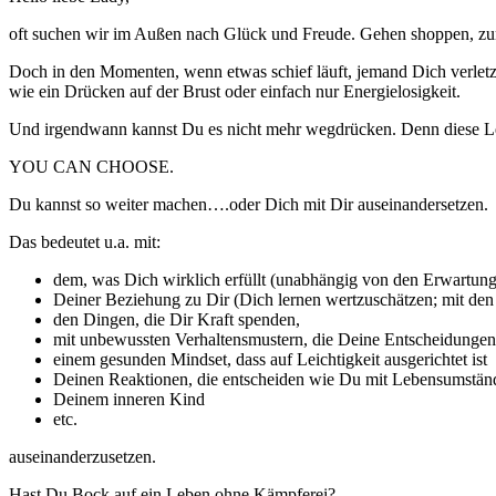
oft suchen wir im Außen nach Glück und Freude. Gehen shoppen, zum F
Doch in den Momenten, wenn etwas schief läuft, jemand Dich verletzt
wie ein Drücken auf der Brust oder einfach nur Energielosigkeit.
Und irgendwann kannst Du es nicht mehr wegdrücken. Denn diese Leere
YOU CAN CHOOSE.
Du kannst so weiter machen….oder Dich mit Dir auseinandersetzen.
Das bedeutet u.a. mit:
dem, was Dich wirklich erfüllt (unabhängig von den Erwartu
Deiner Beziehung zu Dir (Dich lernen wertzuschätzen; mit den
den Dingen, die Dir Kraft spenden,
mit unbewussten Verhaltensmustern, die Deine Entscheidungen 
einem gesunden Mindset, dass auf Leichtigkeit ausgerichtet ist
Deinen Reaktionen, die entscheiden wie Du mit Lebensumstä
Deinem inneren Kind
etc.
auseinanderzusetzen.
Hast Du Bock auf ein Leben ohne Kämpferei?