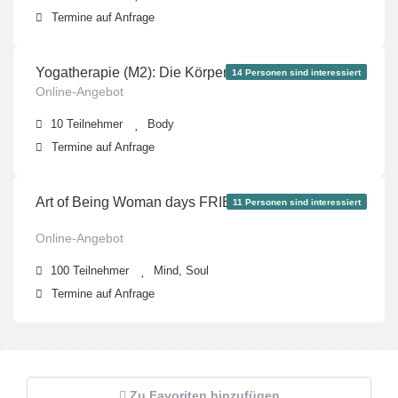
499 €
Termine auf Anfrage
Yogatherapie (M2): Die Körpermitte mit Holger Zapf
14 Personen sind interessiert
Online-Angebot
10
Teilnehmer
Body
89 €
Termine auf Anfrage
Art of Being Woman days FRIENDSFAMILY
11 Personen sind interessiert
Online-Angebot
100
Teilnehmer
Mind, Soul
Termine auf Anfrage
Zu Favoriten hinzufügen