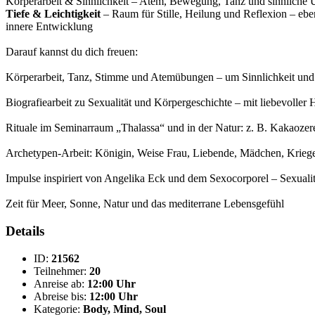
Körperarbeit & Sinnlichkeit – Atem, Bewegung, Tanz und sinnliche
Tiefe & Leichtigkeit
– Raum für Stille, Heilung und Reflexion – ebe
innere Entwicklung
Darauf kannst du dich freuen:
Körperarbeit, Tanz, Stimme und Atemübungen – um Sinnlichkeit und
Biografiearbeit zu Sexualität und Körpergeschichte – mit liebevolle
Rituale im Seminarraum „Thalassa“ und in der Natur: z. B. Kakaozer
Archetypen-Arbeit: Königin, Weise Frau, Liebende, Mädchen, Kriegeri
Impulse inspiriert von Angelika Eck und dem Sexocorporel – Sexualität
Zeit für Meer, Sonne, Natur und das mediterrane Lebensgefühl
Details
ID:
21562
Teilnehmer:
20
Anreise ab:
12:00 Uhr
Abreise bis:
12:00 Uhr
Kategorie:
Body, Mind, Soul