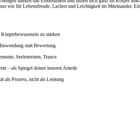
 Übungen stärken das Embodiment und lassen dich ganz im Körper an
nso wie für Lebensfreude, Lachen und Leichtigkeit im Miteinander. Ei
 Körperbewusstsein zu stärken
r Hinwendung statt Bewertung
emonie, Seelenreisen, Trance
n – als Spiegel deiner inneren Anteile
 als Prozess, nicht als Leistung