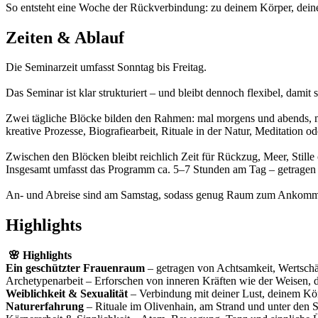
So entsteht eine Woche der Rückverbindung: zu deinem Körper, deiner
Zeiten & Ablauf
Die Seminarzeit umfasst Sonntag bis Freitag.
Das Seminar ist klar strukturiert – und bleibt dennoch flexibel, damit 
Zwei tägliche Blöcke bilden den Rahmen: mal morgens und abends, ma
kreative Prozesse, Biografiearbeit, Rituale in der Natur, Meditation o
Zwischen den Blöcken bleibt reichlich Zeit für Rückzug, Meer, Stille
Insgesamt umfasst das Programm ca. 5–7 Stunden am Tag – getragen v
An- und Abreise sind am Samstag, sodass genug Raum zum Ankomme
Highlights
🌸 Highlights
Ein geschützter Frauenraum
– getragen von Achtsamkeit, Wertsch
Archetypenarbeit – Erforschen von inneren Kräften wie der Weisen, d
Weiblichkeit & Sexualität
– Verbindung mit deiner Lust, deinem Körp
Naturerfahrung
– Rituale im Olivenhain, am Strand und unter den S