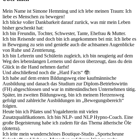
Mein Name ist Simone Hemming und ich lebe meinen Traum: Ich
liebe es Menschen zu bewegen!
Ich blicke voller Dankbarkeit darauf zurück, was mir mein Leben
bisher geschenkt hat:
Ich bin Freundin, Tochter, Schwester, Tante, Ehefrau & Mutter.
Ich bin Reisende und doch bin ich angekommen bei mir. Ich liebe es
in Bewegung zu sein und genieße auch die achtsamen Augenblicke
von Ruhe und Zentrierung.
Ich bin Lehrerin und Schülerin zugleich, ich bin neugierig auf dem
Weg des lebenslangen Lernens und davon überzeugt, dass du dein
Glück in die Hand nehmen darfst!
Und abschließend noch die „Hard Facts“ 🤓:
Ich habe auf dem ersten Bildungsweg eine kaufmännische
Ausbildung und danach das Studium zur Diplom-Betriebswirtin
(FH) abgeschlossen und war in mitteständischen Unternehmen tätig.
Später, im zweiten Bildungsweg, bin ich meinem Herzensweg
gefolgt und zahlreiche Ausbildungen im „Bewegungsbereich“
folgten.
Heute bin ich Pilates und Yogalehrerin mit vielen
Zusatzqualifikationen. Ich bin NLP- und NLP Hypno-Coach. Eine
große Begeisterung habe ich zudem für das Thema ätherische Öle
(doterra).
Ich leite mein wunderschönes Boutique-Studio „Sportscheune