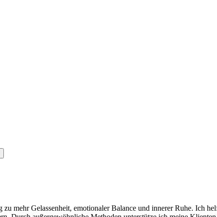
 zu mehr Gelassenheit, emotionaler Balance und innerer Ruhe. Ich hel
rn. Durch außergewöhnliche Methoden unterstütze ich meine Klienten 