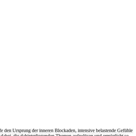
fe den Ursprung der inneren Blockaden, intensive belastende Gefühle
dabei, die dahinterliegenden Themen aufzulösen und ermöglicht so