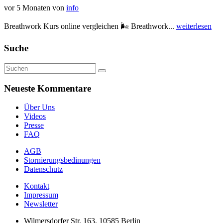
vor 5 Monaten
von
info
Breathwork Kurs online vergleichen 🌬️ Breathwork...
weiterlesen
Suche
Neueste Kommentare
Über Uns
Videos
Presse
FAQ
AGB
Stornierungsbedinungen
Datenschutz
Kontakt
Impressum
Newsletter
Wilmersdorfer Str. 163, 10585 Berlin