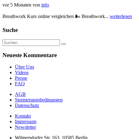
vor 5 Monaten
von
info
Breathwork Kurs online vergleichen 🌬️ Breathwork...
weiterlesen
Suche
Neueste Kommentare
Über Uns
Videos
Presse
FAQ
AGB
Stornierungsbedinungen
Datenschutz
Kontakt
Impressum
Newsletter
Wilmersdorfer Str. 163, 10585 Berlin