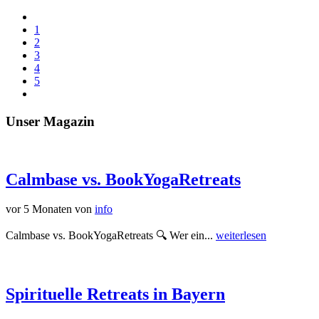
1
2
3
4
5
Unser Magazin
Calmbase vs. BookYogaRetreats
vor 5 Monaten
von
info
Calmbase vs. BookYogaRetreats 🔍 Wer ein...
weiterlesen
Spirituelle Retreats in Bayern