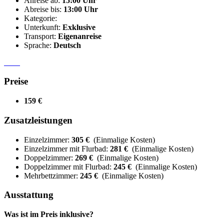
Anreise ab:
15:00 Uhr
Abreise bis:
13:00 Uhr
Kategorie:
Unterkunft:
Exklusive
Transport:
Eigenanreise
Sprache:
Deutsch
Preise
159 €
Zusatzleistungen
Einzelzimmer:
305 €
(Einmalige Kosten)
Einzelzimmer mit Flurbad:
281 €
(Einmalige Kosten)
Doppelzimmer:
269 €
(Einmalige Kosten)
Doppelzimmer mit Flurbad:
245 €
(Einmalige Kosten)
Mehrbettzimmer:
245 €
(Einmalige Kosten)
Ausstattung
Was ist im Preis inklusive?