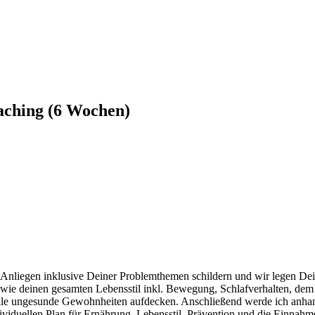
aching (6 Wochen)
nliegen inklusive Deiner Problemthemen schildern und wir legen Dein
 sowie deinen gesamten Lebensstil inkl. Bewegung, Schlafverhalten,
elle ungesunde Gewohnheiten aufdecken. Anschließend werde ich anha
ividuellen Plan für Ernährung, Lebensstil, Prävention und die Einna