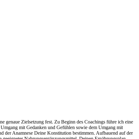
e genaue Zielsetzung fest. Zu Beginn des Coachings führe ich eine
 dem Umgang mit Gedanken und Gefühlen sowie dem Umgang mit
nd der Anamnese Deine Konstitution bestimmen. Aufbauend auf der
hme geeigneter Nahrungsergänzungsmittel. Deinen Ernährungsplan