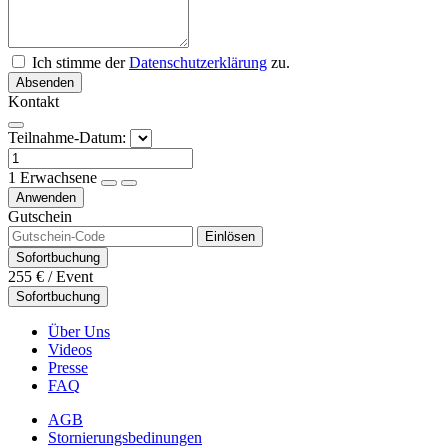
Ich stimme der
Datenschutzerklärung
zu.
Absenden
Kontakt
Teilnahme-Datum:
1
Erwachsene
Anwenden
Gutschein
Einlösen
Sofortbuchung
255 €
/ Event
Sofortbuchung
Über Uns
Videos
Presse
FAQ
AGB
Stornierungsbedinungen