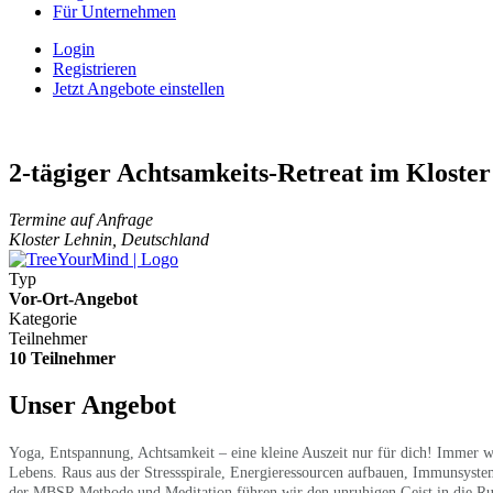
Für Unternehmen
Login
Registrieren
Jetzt Angebote einstellen
2-tägiger Achtsamkeits-Retreat im Kloster
Termine auf Anfrage
Kloster Lehnin, Deutschland
Typ
Vor-Ort-Angebot
Kategorie
Teilnehmer
10 Teilnehmer
Unser Angebot
Yoga, Entspannung, Achtsamkeit – eine kleine Auszeit nur für dich! Immer wi
Lebens. Raus aus der Stressspirale, Energieressourcen aufbauen, Immunsyst
der MBSR Methode und Meditation führen wir den unruhigen Geist in die Ruh