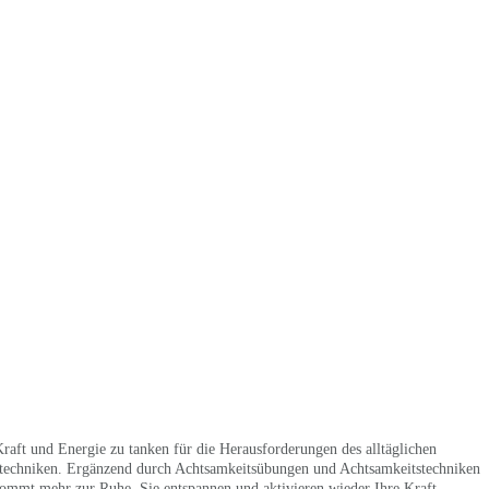
raft und Energie zu tanken für die Herausforderungen des alltäglichen
gatechniken. Ergänzend durch Achtsamkeitsübungen und Achtsamkeitstechniken
ommt mehr zur Ruhe, Sie entspannen und aktivieren wieder Ihre Kraft,