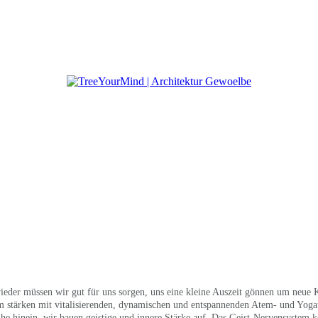
eder müssen wir gut für uns sorgen, uns eine kleine Auszeit gönnen um neue K
em stärken mit vitalisierenden, dynamischen und entspannenden Atem- und Yo
e hinein, wir bauen geistige und innere Stärke auf. Das Geist-Nervensystem k