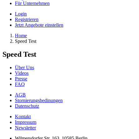
Für Unternehmen
Login
Registrieren
Jetzt Angebote einstellen
Home
Speed Test
Speed Test
Über Uns
Videos
Presse
FAQ
AGB
Stornierungsbedinungen
Datenschutz
Kontakt
Impressum
Newsletter
Wilmersdorfer Str. 163, 10585 Berlin