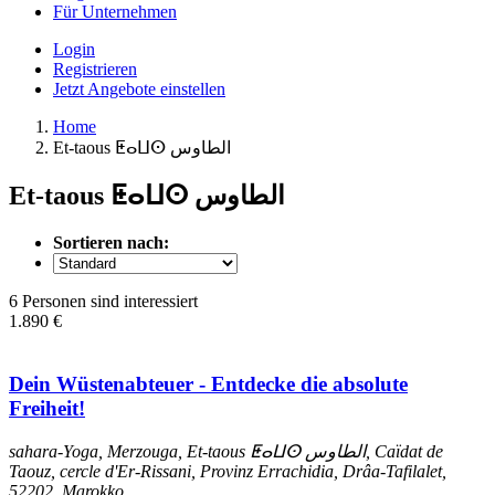
Für Unternehmen
Login
Registrieren
Jetzt Angebote einstellen
Home
Et-taous ⵟⴰⵡⵙ الطاوس
Et-taous ⵟⴰⵡⵙ الطاوس
Sortieren nach:
6 Personen sind interessiert
1.890 €
Dein Wüstenabteuer - Entdecke die absolute
Freiheit!
sahara-Yoga, Merzouga, Et-taous ⵟⴰⵡⵙ الطاوس, Caïdat de
Taouz, cercle d'Er-Rissani, Provinz Errachidia, Drâa-Tafilalet,
52202, Marokko