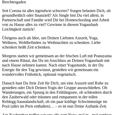
Berchtesgaden
Seit Corona ist alles irgendwie schwerer? Sorgen belasten Dich, ob
gesundheitlich oder finanziell? Als Single bist Du viel allein, in
Partnerschaft und Familie wird Dir bei Homeschooling und Arbeit
von zu Hause alles zu viel? Gewinne in diesem Yogaurlaub
Leichtigkeit zurück!
Übrigens auch als Idee, um Deinen Liebsten Auszeit, Yoga,
Wellness, Wohlbefinden zu Weihnachten zu schenken. Liebe
schenken heißt Zeit schenken.
Morgens starten wir gemeinsam an der frischen Luft mit Pranayama
und einem Ritual, das Du im Anschluss an Deinen Yogaurlaub mit
nach Hause nehmen kannst. Nach einer Yogastunde, in der Du
Energie für den Tag gewinnst, genießen wir gemeinsam ein
wundervolles Frühstück, optional vegetarisch.
Danach hast Du freie Zeit für Dich, um eine Auszeit und Ruhe zu
genießen oder Dich Deinen Yogis der Gruppe anzuschließen. Ob
Wanderungen, ein Sprung in den Frühlingssee, ob schlendern durch
den Zauberwald oder träumen und entspannen in der tollen
Rehlegg-Saunalandschaft, ob ein paar kräftige Schwimmzüge im
Pool (alles im Preis enthalten)… – es ist nun Deine Auftank-Zeit.
Am Nachmittag treffen wir uns alle zum Yoga, mal in-, mal outdoor.