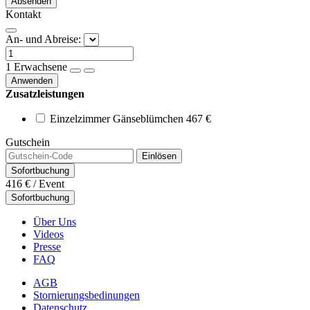
Absenden
Kontakt
An- und Abreise:
1
Erwachsene
Anwenden
Zusatzleistungen
Einzelzimmer Gänseblümchen
467 €
Gutschein
Einlösen
Sofortbuchung
416 €
/ Event
Sofortbuchung
Über Uns
Videos
Presse
FAQ
AGB
Stornierungsbedinungen
Datenschutz