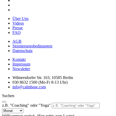
Über Uns
Videos
Presse
FAQ
AGB
Stornierungsbedinungen
Datenschutz
Kontakt
Impressum
Newsletter
Wilmersdorfer Str. 163, 10585 Berlin
030 8632 1500 (Mo-Fr 8-13 Uhr)
info@calmbase.com
Suchen
z.B. "Coaching" oder "Yoga"
Willkommen zurück. Hier gehts zum Login!